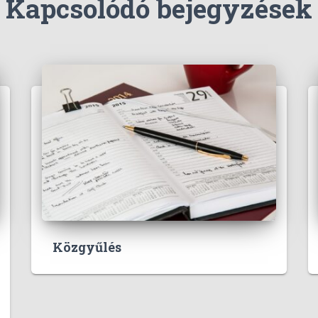
Kapcsolódó bejegyzések
Közgyűlés