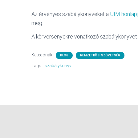
Az érvényes szabálykönyveket a
UIM honlap
meg.
A körversenyekre vonatkozó szabálykönyvet
Kategóriák:
BLOG
NEMZETKÖZI SZÖVETSÉG
Tags:
szabálykönyv