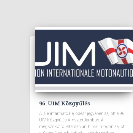
96. UIM Közgyűlés
A „Fenntartható Fejlődés” jegyében zajlott a 96.
UIM Közgyűlés Amszterdamban. A
megszokottól eltérően un. hibrid módon zajlott