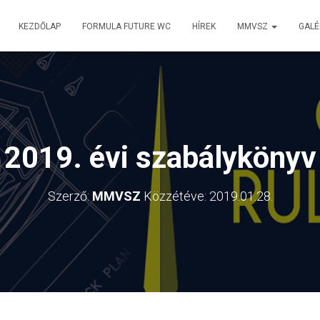
KEZDŐLAP
FORMULA FUTURE WC
HÍREK
MMVSZ
GALÉ
2019. évi szabálykönyv
Szerző:
MMVSZ
Közzétéve:
2019.01.28.