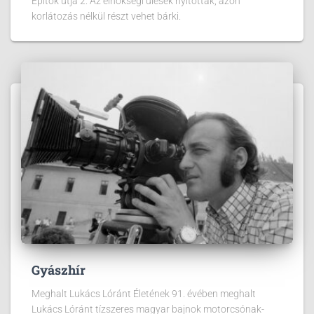
Építők útja 2. Az elnökségi ülések nyitottak, azon
korlátozás nélkül részt vehet bárki.
Gyászhír
Meghalt Lukács Lóránt Életének 91. évében meghalt
Lukács Lóránt tízszeres magyar bajnok motorcsónak-