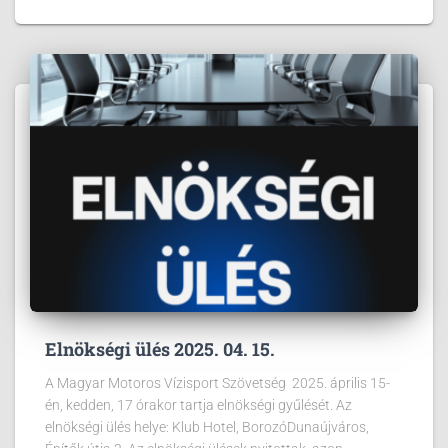
Elnökségi ülés 2025. 04. 15.
A Magyar Motoros Vízisport Szövetség 2025. április 15-
én, kedden, 17 órakor tartja elnökségi gyűlését. Az
elnökségi ülés helye: Klub Hotel, BorozóDunaújváros,