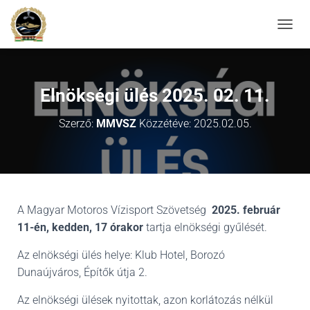
NAVIG
Elnökségi ülés 2025. 02. 11.
Szerző:
MMVSZ
Közzétéve:
2025.02.05.
A Magyar Motoros Vízisport Szövetség
2025. február
11-én, kedden
,
17 órakor
tartja elnökségi gyűlését.
Az elnökségi ülés helye: Klub Hotel, Borozó
Dunaújváros, Építők útja 2.
Az elnökségi ülések nyitottak, azon korlátozás nélkül