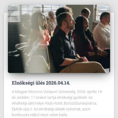
Elnökségi ülés 2026.04.14.
A Magyar Motoros Vízisport Szövetség 2026. április 14-
én, kedden, 17 órakor tartja elnökségi gyűlését. Az
elnökségi ülés helye: Klub Hotel, BorozóDunaújváros,
Építők útja 2. Az elnökségi ülések nyitottak, azon
korlátozás nélkül részt vehet bárki.